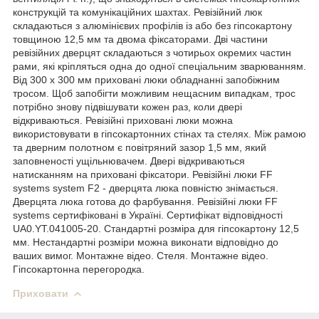
конструкцій та комунікаційних шахтах. Ревізійний люк
складаються з алюмінієвих профілів із або без гіпсокартону
товщиною 12,5 мм та двома фіксаторами. Дві частини
ревізійних дверцят складаються з чотирьох окремих частин
рами, які кріпляться одна до одної спеціальним зварюванням.
Від 300 х 300 мм приховані люки обладнанні запобіжним
тросом. Щоб запобігти можливим нещасним випадкам, трос
потрібно знову підвішувати кожен раз, коли двері
відкриваються. Ревізійні приховані люки можна
використовувати в гіпсокартонних стінах та стелях. Між рамою
та дверним полотном є повітряний зазор 1,5 мм, який
заповненості ущільнювачем. Двері відкриваються
натисканням на приховані фіксатори. Ревізійні люки FF
systems system F2 - дверцята люка повністю знімається.
Дверцята люка готова до фарбування. Ревізійні люки FF
systems сертифіковані в Україні. Сертифікат відповідності
UA0.YT.041005-20. Стандартні розміра для гіпсокартону 12,5
мм. Нестандартні розміри можна виконати відповідно до
ваших вимог. Монтажне відео. Стеля. Монтажне відео.
Гіпсокартонна перегородка.
Приховати