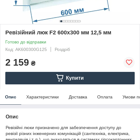
Ревізійний люк F2 600x300 мм 12,5 мм
Готово до відправки
Код: AK600300G125
Роздріб
2 159
₴
Купити
Опис
Характеристики
Доставка
Оплата
Умови п
Опис
Ревізійні люки призначено для забезпечення доступу до
ревізії різних інженерних комунікацій (сантехніка, електрика,
вентиляція і т. п.), що знаходяться в системах гіпсокартонних