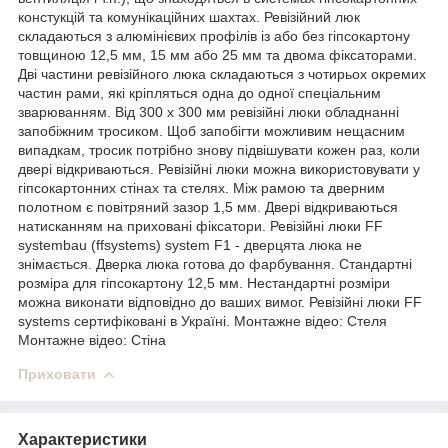
констукцій та комунікаційних шахтах. Ревізійний люк
складаються з алюмінієвих профілів із або без гіпсокартону
товщиною 12,5 мм, 15 мм або 25 мм та двома фіксаторами.
Дві частини ревізійного люка складаються з чотирьох окремих
частин рами, які кріпляться одна до одної спеціальним
зварюванням. Від 300 х 300 мм ревізійні люки обладнанні
запобіжним тросиком. Щоб запобігти можливим нещасним
випадкам, тросик потрібно знову підвішувати кожен раз, коли
двері відкриваються. Ревізійні люки можна використовувати у
гіпсокартонних стінах та стелях. Між рамою та дверним
полотном є повітряний зазор 1,5 мм. Двері відкриваються
натисканням на приховані фіксатори. Ревізійні люки FF
systembau (ffsystems) system F1 - дверцята люка не
знімається. Дверка люка готова до фарбування. Стандартні
розміра для гіпсокартону 12,5 мм. Нестандартні розміри
можна виконати відповідно до ваших вимог. Ревізійні люки FF
systems сертифіковані в Україні. Монтажне відео: Стеля
Монтажне відео: Стіна
Приховати
Характеристики