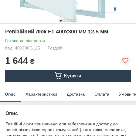
Ревізійний люк F1 400x300 мм 12,5 мм
Готово до відправки
Код: 400300G125
Роздріб
1 644
₴
Купити
Опис
Характеристики
Доставка
Оплата
Умови п
Опис
Ревізійні люки призначено для забезпечення доступу до
ревізії різних інженерних комунікацій (сантехніка, електрика,
вентиляція і т.п.), що знаходяться в системах гіпсокартонних