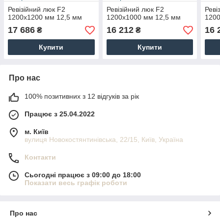
Ревізійний люк F2
Ревізійний люк F2
Реві
1200x1200 мм 12,5 мм
1200x1000 мм 12,5 мм
1200
17 686
16 212
16 
₴
₴
Купити
Купити
Про нас
100% позитивних з 12 відгуків за рік
Працює з 25.04.2022
м. Київ
вулиця Новокостянтинівська, 22/15, Київ, Україна
Контакти
Сьогодні працює з 09:00 до 18:00
Показати весь графік роботи
Про нас