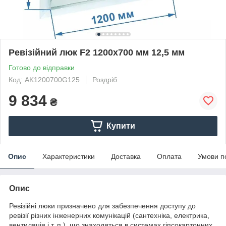
Ревізійний люк F2 1200x700 мм 12,5 мм
Готово до відправки
Код: AK1200700G125
Роздріб
9 834
₴
Купити
Опис
Характеристики
Доставка
Оплата
Умови п
Опис
Ревізійні люки призначено для забезпечення доступу до
ревізії різних інженерних комунікацій (сантехніка, електрика,
вентиляція і т. п.), що знаходяться в системах гіпсокартонних