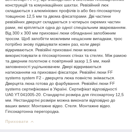
конструкцій та комунікаційних шахтах. Ревізійний люк
складаються з алюмінієвих профілів із або без гіпсокартону
товщиною 12,5 мм та двома фіксаторами. Дві частини
ревізійних дверцят складаються з чотирьох окремих частин
рами, які кріпляться одна до одної спеціальним зварюванням.
Від 300 х 300 мм приховані люки обладнанні запобіжним
тросом. Щоб запобігти можливим нещасним випадкам, трос
потрібно знову підвішувати кожен раз, коли двері
відкриваються. Ревізійні приховані люки можна
використовувати в гіпсокартонних стінах та стелях. Між рамою
та дверним полотном є повітряний зазор 1,5 мм, який
заповненості ущільнювачем. Двері відкриваються
натисканням на приховані фіксатори. Ревізійні люки FF
systems system F2 - дверцята люка повністю знімається.
Дверцята люка готова до фарбування. Ревізійні люки FF
systems сертифіковані в Україні. Сертифікат відповідності
UA0.YT.041005-20. Стандартні розміра для гіпсокартону 12,5
мм. Нестандартні розміри можна виконати відповідно до
ваших вимог. Монтажне відео. Стеля. Монтажне відео.
Гіпсокартонна перегородка.
Приховати