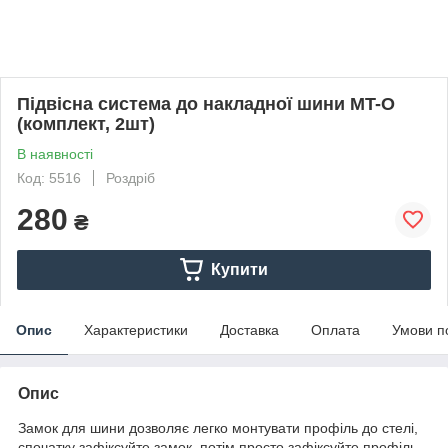
Підвісна система до накладної шини MT-O
(комплект, 2шт)
В наявності
Код: 5516
Роздріб
280
₴
Купити
Опис
Характеристики
Доставка
Оплата
Умови п
Опис
Замок для шини дозволяє легко монтувати профіль до стелі,
спочатку зафіксуйте замок, потім просто зафіксуйте профіль.