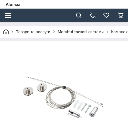
Alumax
Товари та послуги
Магнітні трекові системи
Комплек