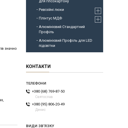
для гіпсокартону
Ревізійні люки
Плінтус МДФ
Алюмінієвий Стандартний
Профіль
Алюмінієвий Профіль для LED
підсвітки
тів значно
КОНТАКТИ
+380 (68) 769-87-50
Святослав
х,
+380 (95) 806-20-49
Денис