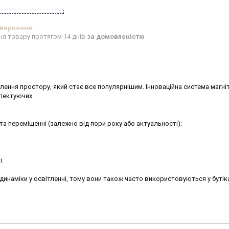
ня товару протягом 14 днів
за домовленістю
ітлення простору, який стає все популярнішим. Інноваційна система магні
лектуючих.
і та переміщенні (залежно від пори року або актуальності);
і.
инаміки у освітленні, тому вони також часто використовуються у бутіка