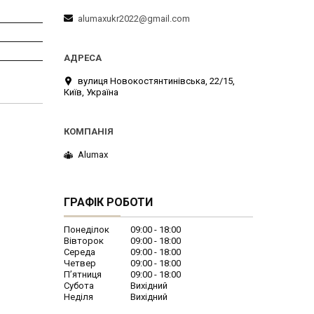
alumaxukr2022@gmail.com
вулиця Новокостянтинівська, 22/15,
Київ, Україна
Alumax
ГРАФІК РОБОТИ
Понеділок
09:00
18:00
Вівторок
09:00
18:00
Середа
09:00
18:00
Четвер
09:00
18:00
Пʼятниця
09:00
18:00
Субота
Вихідний
Неділя
Вихідний