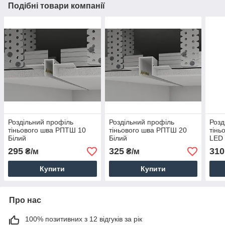
Подібні товари компанії
Роздільний профіль
Роздільний профіль
Розд
тіньового шва РПТШ 10
тіньового шва РПТШ 20
тінь
Білий
Білий
LED
295
325
310
₴/м
₴/м
Купити
Купити
Про нас
100% позитивних з 12 відгуків за рік