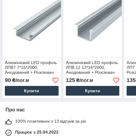
Алюмінієвий LED профіль
Алюмінієвий LED профіль
Алюм
ЛПВ7 7*15*2000,
ЛПВ 12 12*16*2000,
ЛП7 
Анодований + Розсіювач
Анодований + Розсіювач
Розс
90
125
135
₴/пог.м
₴/пог.м
Купити
Купити
Про нас
100% позитивних з 13 відгуків за рік
Працює з 25.04.2022